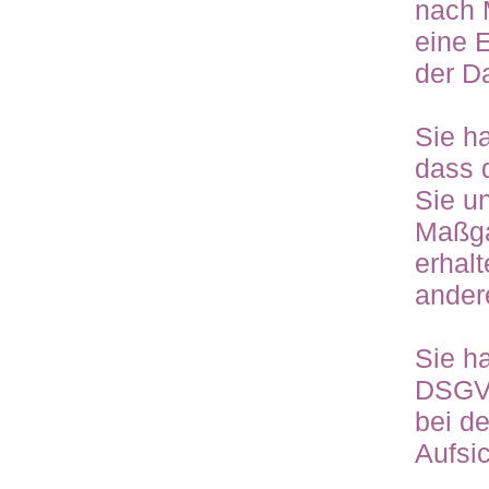
nach 
eine 
der D
Sie h
dass 
Sie u
Maßga
erhal
andere
Sie h
DSGVO
bei d
Aufsi