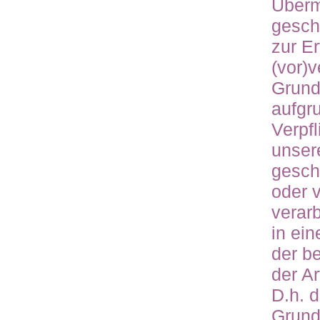
Überm
geschi
zur Er
(vor)v
Grundl
aufgru
Verpf
unser
geschi
oder v
verarb
in ein
der b
der Ar
D.h. d
Grund