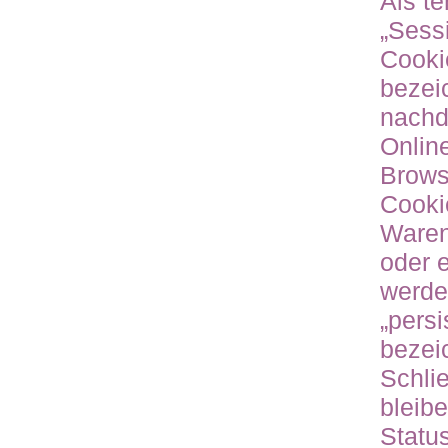
Als t
„Sess
Cooki
bezei
nachd
Onlin
Brows
Cookie
Waren
oder 
werde
„pers
bezei
Schli
bleibe
Statu