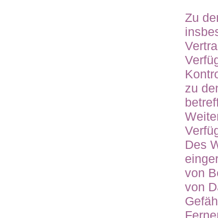
Zu de
insbe
Vertra
Verfü
Kontr
zu de
betref
Weite
Verfü
Des W
einge
von B
von D
Gefäh
Ferne