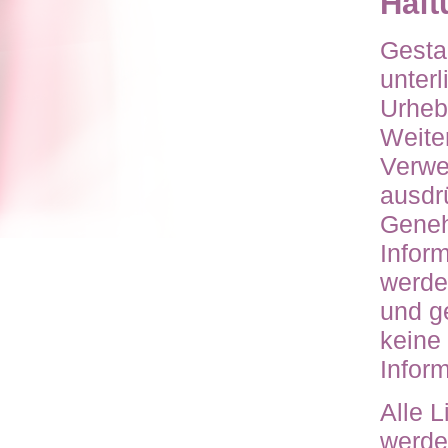
Haft
Gesta
unter
Urhebe
Weite
Verwe
ausdr
Geneh
Infor
werden
und g
keine 
Infor
Alle 
werde