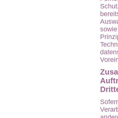
Schut
bereit
Auswa
sowie
Prinz
Techn
daten
Vorei
Zusa
Auft
Dritt
Sofer
Verar
ander