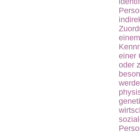
identi
Perso
indire
Zuord
einem
Kennn
einer
oder 
beson
werde
physi
genet
wirtsc
sozial
Perso