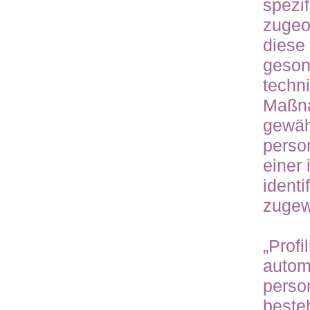
spezi
zugeo
diese
geson
techn
Maßna
gewäh
perso
einer 
identi
zugew
„Profi
autom
perso
beste