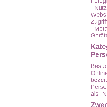
Fotogr
- Nut
Webse
Zugrif
- Met
Gerät
Kate
Pers
Besuc
Onlin
bezei
Perso
als „N
Zwec