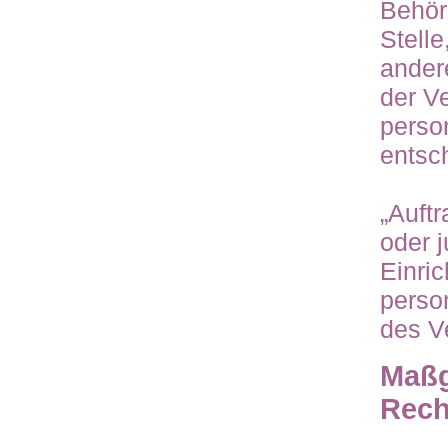
Behör
Stelle
ander
der V
perso
entsc
„Auftr
oder j
Einric
perso
des Ve
Maßg
Rech