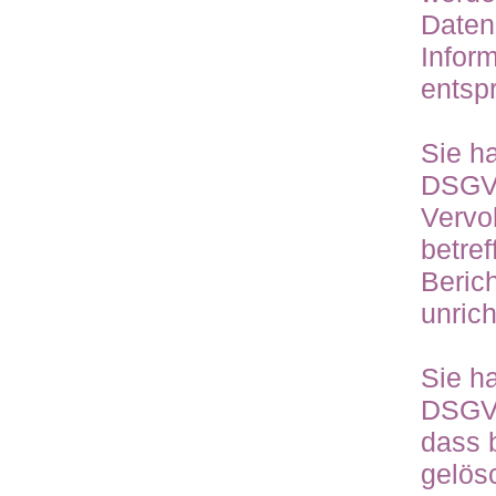
Daten
Infor
entsp
Sie h
DSGVO
Vervo
betre
Beric
unric
Sie h
DSGVO
dass 
gelösc