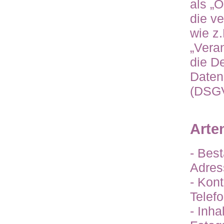
als „O
die ve
wie z.
„Veran
die De
Daten
(DSG
Arte
- Bes
Adres
- Kont
Telef
- Inha