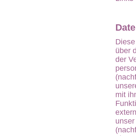
Date
Diese
über 
der V
perso
(nach
unser
mit i
Funkt
exter
unser 
(nach