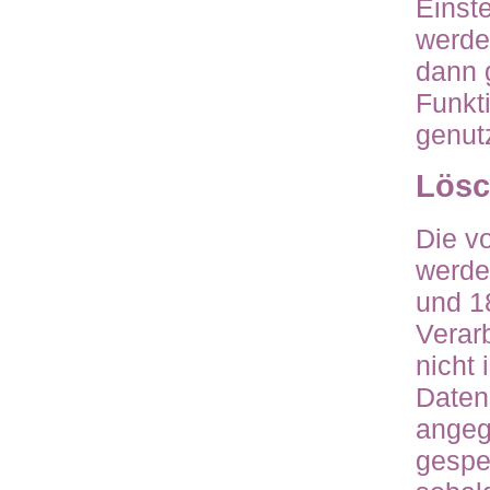
Einst
werde
dann 
Funkt
genut
Lösc
Die v
werde
und 1
Verar
nicht
Daten
angeg
gespe