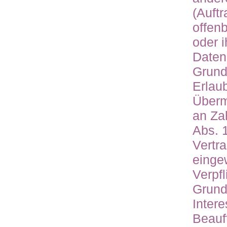
(Auftr
offenb
oder i
Daten 
Grund
Erlau
Übermi
an Zah
Abs. 
Vertra
eingew
Verpfl
Grund
Inter
Beauf