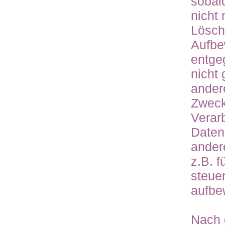
sobal
nicht 
Lösch
Aufbe
entge
nicht 
ander
Zwecke
Verar
Daten
ander
z.B. f
steue
aufbe
Nach 