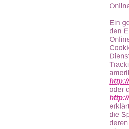
Onlin
Ein g
den E
Onlin
Cooki
Dienst
Track
ameri
http:
oder 
http:
erklä
die S
deren