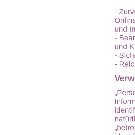
- Zur
Onlin
und In
- Bea
und K
- Sic
- Rei
Verw
„Pers
Inform
identi
natür
„betro