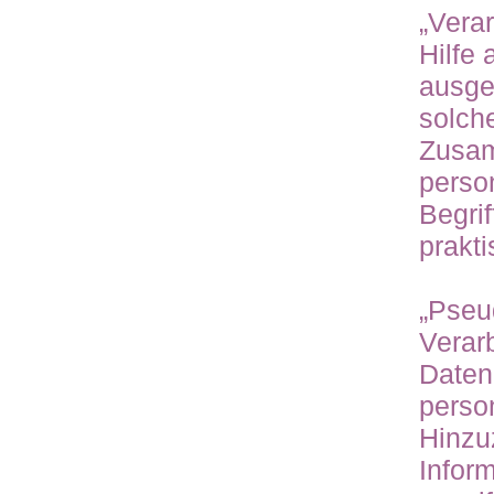
„Verar
Hilfe 
ausge
solch
Zusa
perso
Begrif
prakt
„Pseu
Verar
Daten
perso
Hinzu
Infor