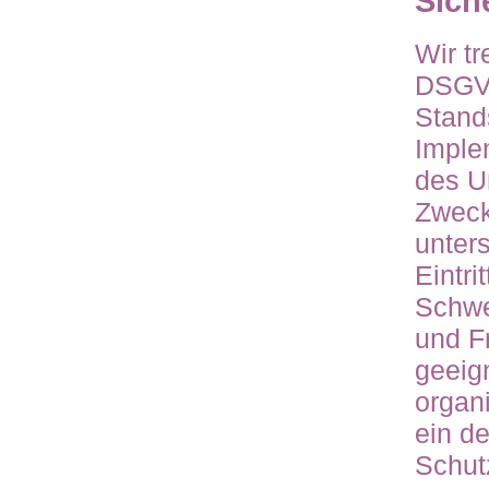
Sich
Wir t
DSGVO
Stand
Imple
des U
Zweck
unter
Eintri
Schwe
und Fr
geeig
organ
ein d
Schut