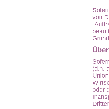
Sofern
von D
„Auft
beauf
Grund
Über
Sofern
(d.h.
Union
Wirts
oder 
Inans
Dritte