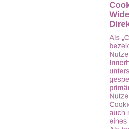
Cook
Wide
Dire
Als „
bezei
Nutze
Inner
unter
gespe
primä
Nutze
Cooki
auch 
eines