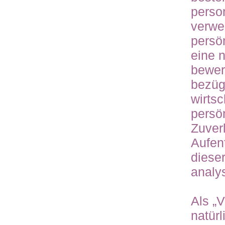
perso
verwe
persön
eine 
bewer
bezügl
wirtsc
persön
Zuverl
Aufen
diese
analy
Als „V
natürl