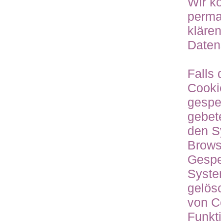
Wir k
perma
kläre
Daten
Falls
Cooki
gespe
gebet
den S
Brows
Gespe
Syste
gelös
von C
Funkt