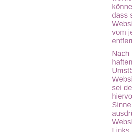
könne
dass s
Websi
vom j
entfer
Nach 
hafte
Umstä
Websit
sei de
hierv
Sinne
ausdrü
Websit
Links